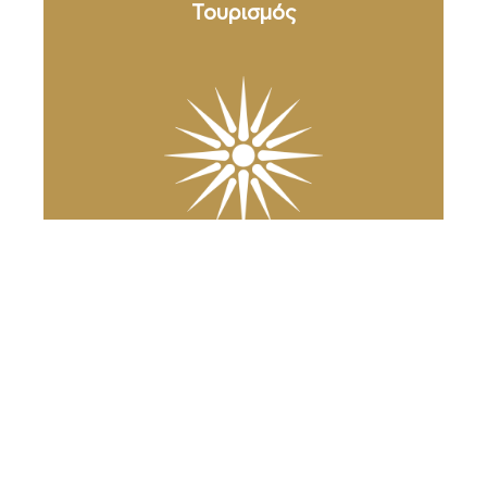
Τουρισμός
Ανακάλυψε
τη Βέροια
Ο Δήμος Βέροιας
στο κινητό σας