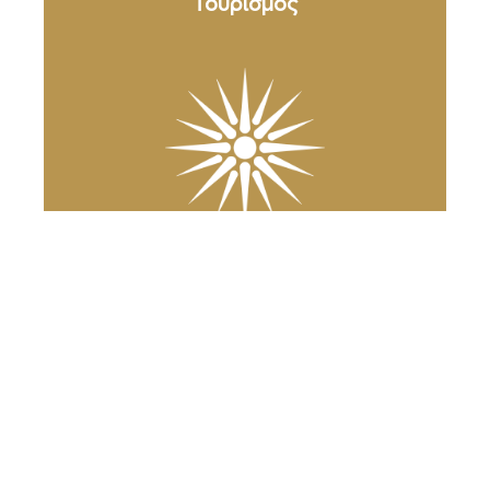
Τουρισμός
Ανακάλυψε
τη Βέροια
Ο Δήμος Βέροιας
στο κινητό σας