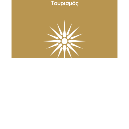
Τουρισμός
Ανακάλυψε
τη Βέροια
Ο Δήμος Βέροιας
στο κινητό σας