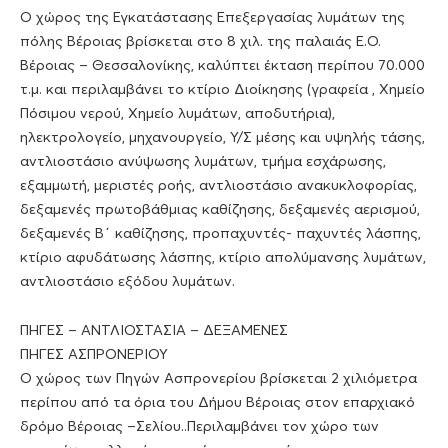
Ο χώρος της Εγκατάστασης Επεξεργασίας λυμάτων της
πόλης Βέροιας βρίσκεται στο 8 χιλ. της παλαιάς Ε.Ο.
Βέροιας – Θεσσαλονίκης, καλύπτει έκταση περίπου 70.000
τ.μ. και περιλαμβάνει το κτίριο Διοίκησης (γραφεία , Χημείο
Πόσιμου νερού, Χημείο λυμάτων, αποδυτήρια),
ηλεκτρολογείο, μηχανουργείο, Υ/Σ μέσης και υψηλής τάσης,
αντλιοστάσιο ανύψωσης λυμάτων, τμήμα εσχάρωσης,
εξαμμωτή, μεριστές ροής, αντλιοστάσιο ανακυκλοφορίας,
δεξαμενές πρωτοβάθμιας καθίζησης, δεξαμενές αερισμού,
δεξαμενές Β΄ καθίζησης, προπαχυντές- παχυντές λάσπης,
κτίριο αφυδάτωσης λάσπης, κτίριο απολύμανσης λυμάτων,
αντλιοστάσιο εξόδου λυμάτων.
ΠΗΓΕΣ – ΑΝΤΛΙΟΣΤΑΣΙΑ – ΔΕΞΑΜΕΝΕΣ
ΠΗΓΕΣ ΑΣΠΡΟΝΕΡΙΟΥ
Ο χώρος των Πηγών Ασπρονερίου βρίσκεται 2 χιλιόμετρα
περίπου από τα όρια του Δήμου Βέροιας στον επαρχιακό
δρόμο Βέροιας –Σελίου..Περιλαμβάνει τον χώρο των