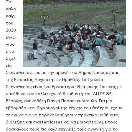
Το
καλο
καίρι
του
2020
εγκαι
νίασ
ε το
Σχολ
είο
Σκηνοθεσίας του με την αρωγή του Δήμου Νάουσας και
της Εφορείας Αρχαιοτήτων Ημαθίας. Το Σχολείο
Σκηνοθεσίας είναι ένα Εργαστήριο Θεατρικής έρευνας με
υπεύθυνο τον καλλιτεχνικό διευθυντή του ΔΗ.ΠΕ.ΘΕ.
Βέροιας, σκηνοθέτη Γιάννη Παρασκευόπουλο. Για μια
εβδομάδα νέοι δημιουργοί της τέχνης του θεάτρου έχουν
την ευκαιρία να παρακολουθήσουν πρακτικά μαθήματα,
διαλέξεις και masterclasses και να μοιραστούν με τους
δάσκαλους τους τις καλλιτεχνικές τους αγωνίες για το