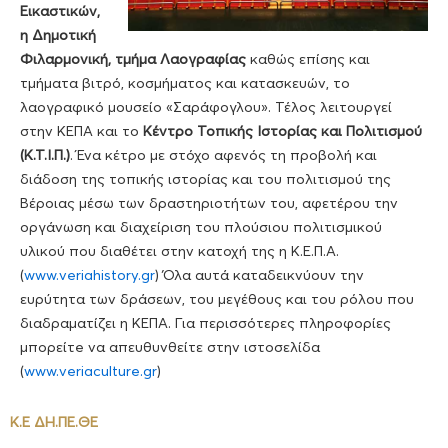
Εικαστικών,
η Δημοτική
Φιλαρμονική, τμήμα Λαογραφίας
καθώς επίσης και
τμήματα βιτρό, κοσμήματος και κατασκευών, το
λαογραφικό μουσείο «Σαράφογλου». Τέλος λειτουργεί
στην ΚΕΠΑ και το
Κέντρο Τοπικής Ιστορίας και Πολιτισμού
(Κ.Τ.Ι.Π.)
. Ένα κέτρο με στόχο αφενός τη προβολή και
διάδοση της τοπικής ιστορίας και του πολιτισμού της
Βέροιας μέσω των δραστηριοτήτων του, αφετέρου την
οργάνωση και διαχείριση του πλούσιου πολιτισμικού
υλικού που διαθέτει στην κατοχή της η Κ.Ε.Π.Α.
(
www.veriahistory.gr
) Όλα αυτά καταδεικνύουν την
ευρύτητα των δράσεων, του μεγέθους και του ρόλου που
διαδραματίζει η ΚΕΠΑ. Για περισσότερες πληροφορίες
μπορείτe να απευθυνθείτε στην ιστοσελίδα
(
www.veriaculture.gr
)
Κ.Ε ΔΗ.ΠΕ.ΘΕ