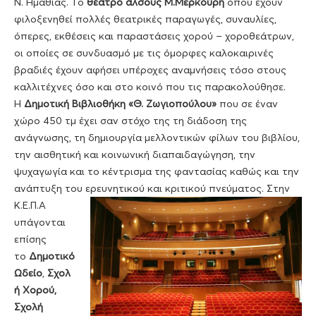
Ν. Ημαθίας. Το
θέατρο άλσους Μ.Μερκούρη
όπου έχουν
φιλοξενηθεί πολλές θεατρικές παραγωγές, συναυλίες,
όπερες, εκθέσεις και παραστάσεις χορού – χοροθεάτρων,
οι οποίες σε συνδυασμό με τις όμορφες καλοκαιρινές
βραδιές έχουν αφήσει υπέροχες αναμνήσεις τόσο στους
καλλιτέχνες όσο και στο κοινό που τις παρακολούθησε.
Η
Δημοτική Βιβλιοθήκη «Θ. Ζωγιοπούλου»
που σε έναν
χώρο 450 τμ έχει σαν στόχο της τη διάδοση της
ανάγνωσης, τη δημιουργία μελλοντικών φίλων του βιβλίου,
την αισθητική και κοινωνική διαπαιδαγώγηση, την
ψυχαγωγία και το κέντρισμα της φαντασίας καθώς και την
ανάπτυξη του ερευνητικού και κριτικού πνεύματος.
Στην
Κ.Ε.Π.Α
υπάγονται
επίσης
το
Δημοτικό
Ωδείο
,
Σχολ
ή Χορού,
Σχολή