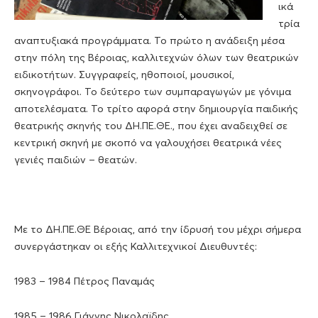
ικά
τρία
αναπτυξιακά προγράμματα. Το πρώτο η ανάδειξη μέσα
στην πόλη της Βέροιας, καλλιτεχνών όλων των θεατρικών
ειδικοτήτων. Συγγραφείς, ηθοποιοί, μουσικοί,
σκηνογράφοι. Το δεύτερο των συμπαραγωγών με γόνιμα
αποτελέσματα. Το τρίτο αφορά στην δημιουργία παιδικής
θεατρικής σκηνής του ΔΗ.ΠΕ.ΘΕ., που έχει αναδειχθεί σε
κεντρική σκηνή με σκοπό να γαλουχήσει θεατρικά νέες
γενιές παιδιών – θεατών.
Με το ΔΗ.ΠΕ.ΘΕ Βέροιας, από την ίδρυσή του μέχρι σήμερα
συνεργάστηκαν οι εξής Καλλιτεχνικοί Διευθυντές:
1983 – 1984 Πέτρος Παναμάς
1985 – 1986 Γιάννης Νικολαϊδης