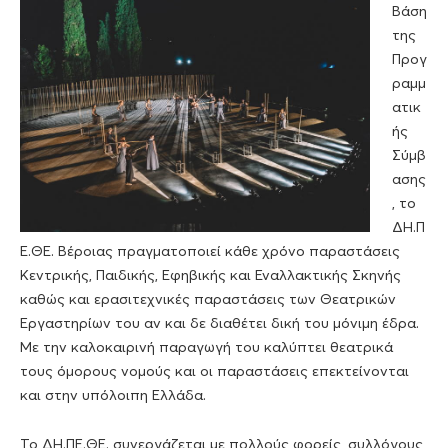
Βάση
της
Προγ
ραμμ
ατικ
ής
Σύμβ
ασης
, το
ΔΗ.Π
Ε.ΘΕ. Βέροιας πραγματοποιεί κάθε χρόνο παραστάσεις
Κεντρικής, Παιδικής, Εφηβικής και Εναλλακτικής Σκηνής
καθώς και ερασιτεχνικές παραστάσεις των Θεατρικών
Εργαστηρίων του αν και δε διαθέτει δική του μόνιμη έδρα.
Με την καλοκαιρινή παραγωγή του καλύπτει θεατρικά
τους όμορους νομούς και οι παραστάσεις επεκτείνονται
και στην υπόλοιπη Ελλάδα.
Το ΔΗ.ΠΕ.ΘΕ. συνεργάζεται με πολλούς φορείς, συλλόγους,