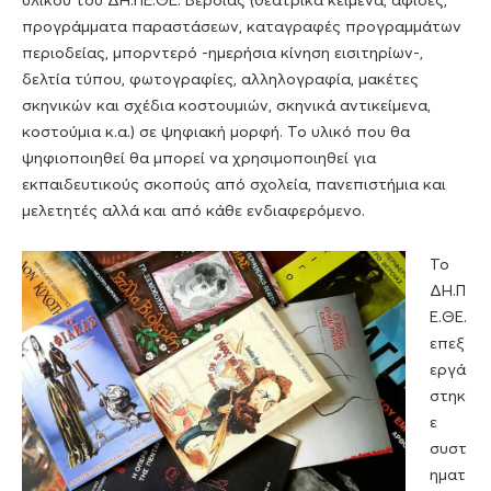
υλικού του ΔΗ.ΠΕ.ΘΕ. Βέροιας (θεατρικά κείμενα, αφίσες,
προγράμματα παραστάσεων, καταγραφές προγραμμάτων
περιοδείας, μπορντερό -ημερήσια κίνηση εισιτηρίων-,
δελτία τύπου, φωτογραφίες, αλληλογραφία, μακέτες
σκηνικών και σχέδια κοστουμιών, σκηνικά αντικείμενα,
κοστούμια κ.α.) σε ψηφιακή μορφή. Το υλικό που θα
ψηφιοποιηθεί θα μπορεί να χρησιμοποιηθεί για
εκπαιδευτικούς σκοπούς από σχολεία, πανεπιστήμια και
μελετητές αλλά και από κάθε ενδιαφερόμενο.
Το
ΔΗ.Π
Ε.ΘΕ.
επεξ
εργά
στηκ
ε
συστ
ηματ