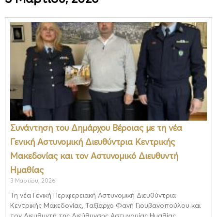
Συνάντηση του Δημάρχου Βέροιας με τη νέα
Γενική Αστυνομική Διευθύντρια Κεντρικής
Μακεδονίας και τον Αστυνομικό Διευθυντή
Ημαθίας
3 Μαρτίου, 2026
Τη νέα Γενική Περιφερειακή Αστυνομική Διευθύντρια
Κεντρικής Μακεδονίας, Ταξίαρχο Φανή Γιουβανοπούλου και
τον Διευθυντή της Διεύθυνσης Αστυνομίας Ημαθίας,