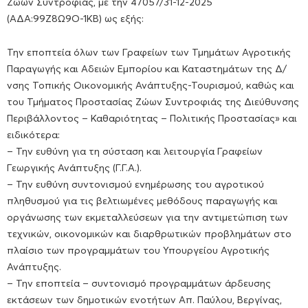
Ζώων Συντροφιάς, με την 47057/31-12-2025
(ΑΔΑ:99Ζ8Ω9Ο-1ΚΒ) ως εξής:
Την εποπτεία όλων των Γραφείων των Τμημάτων Αγροτικής
Παραγωγής και Αδειών Εμπορίου και Καταστημάτων της Δ/
νσης Τοπικής Οικονομικής Ανάπτυξης-Τουρισμού, καθώς και
του Τμήματος Προστασίας Ζώων Συντροφιάς της Διεύθυνσης
Περιβάλλοντος – Καθαριότητας – Πολιτικής Προστασίας» και
ειδικότερα:
– Την ευθύνη για τη σύσταση και λειτουργία Γραφείων
Γεωργικής Ανάπτυξης (Γ.Γ.Α.).
– Την ευθύνη συντονισμού ενημέρωσης του αγροτικού
πληθυσμού για τις βελτιωμένες μεθόδους παραγωγής και
οργάνωσης των εκμεταλλεύσεων για την αντιμετώπιση των
τεχνικών, οικονομικών και διαρθρωτικών προβλημάτων στο
πλαίσιο των προγραμμάτων του Υπουργείου Αγροτικής
Ανάπτυξης.
– Την εποπτεία – συντονισμό προγραμμάτων άρδευσης
εκτάσεων των δημοτικών ενοτήτων Απ. Παύλου, Βεργίνας,