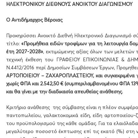
ΗΛΕΚΤΡΟΝΙΚΟΥ ΔΙΕΘΝΟΥΣ ΑΝΟΙΚΤΟΥ ΔΙΑΓΩΝΙΣΜΟΥ
Ο Αντιδήμαρχος Βέροιας
Προκηρύσσει Ανοικτό Διεθνή Ηλεκτρονικό Διαγωνισμό σύ
τίτλο:
«Προμήθεια ειδών τροφίμων για τη λειτουργία δ
έτη 202
7
-202
8
»
, εκτιμώμενης αξίας όλων των μελετών 
τεχνική έκθεση του ΓΡΑΦΕΙΟΥ ΕΠΙΚΟΙΝΩΝΙΑΣ & ΔΗΜ
Ν.4412/2016 περί Δημοσίων Συμβάσεων Έργων, Προμηθει
ΑΡΤΟΠΟΙΕΙΟΥ – ΖΑΧΑΡΟΠΛΑΣΤΕΙΟΥ, και συγκεκριμένα γ
χωρίς ΦΠΑ και 2.542,50 € (συμπεριλαμβανομένου ΦΠΑ 1
και θα γίνει με την διαδικασία απευθείας ανάθεσης.
Κριτήριο ανάθεσης της σύμβασης είναι η πλέον συμφέρο
παντοπωλείου, γαλακτοκομικά είδη, είδη αρτοποιείου-
του προϋπολογισμού της κάθε ομάδας. Για τα ελαιόλαδα
μεγαλύτερο ποσοστό έκπτωσης επί τις εκατό (%) στη 