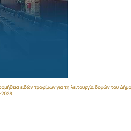
ρομήθεια ειδών τροφίμων για τη λειτουργία δομών του Δήμ
-2028