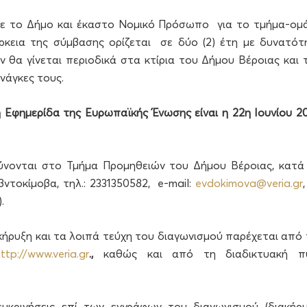
 με το Δήμο και έκαστο Νομικό Πρόσωπο για το τμήμα-ομ
άρκεια της σύμβασης ορίζεται σε δύο (2) έτη με δυνατότ
ν θα γίνεται περιοδικά στα κτίρια του Δήμου Βέροιας και 
νάγκες τους.
Εφημερίδα της Ευρωπαϊκής Ένωσης είναι η 22η Ιουνίου 20
ύνονται στο Τμήμα Προμηθειών του Δήμου Βέροιας, κατά 
ντοκίμοβα, τηλ.: 2331350582, e-mail:
evdokimova@veria.gr
).
ήρυξη και τα λοιπά τεύχη του διαγωνισμού παρέχεται από 
ttp://www.veria.gr
.,
καθώς και από τη διαδικτυακή π
υκρινήσεις επί των εγγράφων του διαγωνισμού (διακήρυ