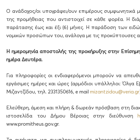
Ο ανάδοχος/οι υπογράφει/ουν επιμέρους συμφωνητικά
της προμήθειας που αντιστοιχεί σε κάθε φορέα. Η δι
παράτασης έως και έξι (6) μήνες. Η παράδοση των ειδώ
νομικών προσώπων του, ανάλογα με τις προκύπτουσες α
Η ημερομηνία αποστολής της προκήρυξης στην Επίσημη 
ημέρα Δευτέρα.
Για πληροφορίες οι ενδιαφερόμενοι μπορούν να απευθ
εργάσιμες ημέρες και ώρες (αρμόδιοι υπάλληλοι: Όλγα Εβ
Μιζαντζίδου, τηλ. 2331350616, e mail
mizantzidou@veria.gr
Ελεύθερη, άμεση και πλήρη & δωρεάν πρόσβαση στη διακ
ιστοσελίδα του Δήμου Βέροιας στην διεύθυνση
h
www.promitheus.gov.gr.
Τα αιτήματα για συμπληρωματικές πληροφορίες ή διε