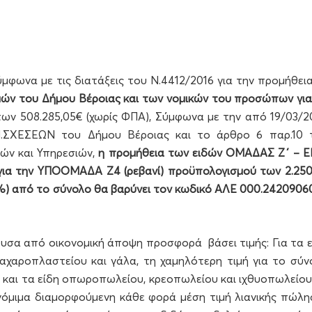
μφωνα με τις διατάξεις του Ν.4412/2016 για την προμήθεια
ομών του Δήμου Βέροιας και των νομικών του προσώπων για
των 508.285,05€ (χωρίς ΦΠΑ), Σύμφωνα με την από 19/03/2
.ΣΧΕΣΕΩΝ του Δήμου Βέροιας και το άρθρο 6 παρ.10 
ών και Υπηρεσιών,
η προμήθεια των ειδών ΟΜΑΔΑΣ Ζ΄ – Ε
ια την ΥΠΟΟΜΑΔΑ Ζ4 (ρεβανί) προϋπολογισμού των 2.250
3%) από το σύνολο θα βαρύνει τον κωδικό ΑΛΕ 000.2420906
υσα από οικονομική άποψη προσφορά βάσει τιμής: Για τα ε
ζαχαροπλαστείου και γάλα, τη χαμηλότερη τιμή για το σύν
 και τα είδη οπωροπωλείου, κρεοπωλείου και ιχθυοπωλείου
νόμιμα διαμορφούμενη κάθε φορά μέση τιμή λιανικής πώλη