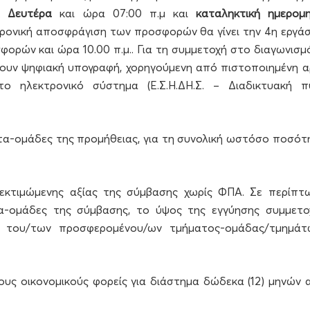
α Δευτέρα
και ώρα 07:00 π.μ και
καταληκτική ημερομη
κτρονική αποσφράγιση των προσφορών θα γίνει την 4η εργάσ
ορών και ώρα 10.00 π.μ.. Για τη συμμετοχή στο διαγωνισμό
έτουν ψηφιακή υπογραφή, χορηγούμενη από πιστοποιημένη α
 ηλεκτρονικό σύστημα (Ε.Σ.Η.ΔΗ.Σ. – Διαδικτυακή π
τα-ομάδες της προμήθειας, για τη συνολική ωστόσο ποσότ
εκτιμώμενης αξίας της σύμβασης χωρίς ΦΠΑ. Σε περίπτ
-ομάδες της σύμβασης, το ύψος της εγγύησης συμμετο
Α, του/των προσφερομένου/ων τμήματος-ομάδας/τμημάτ
υς οικονομικούς φορείς για διάστημα δώδεκα (12) μηνών 