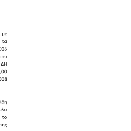
 με
 τα
026
του
ΙΔΗ
,00
008
ίδη
ολο
 το
σης