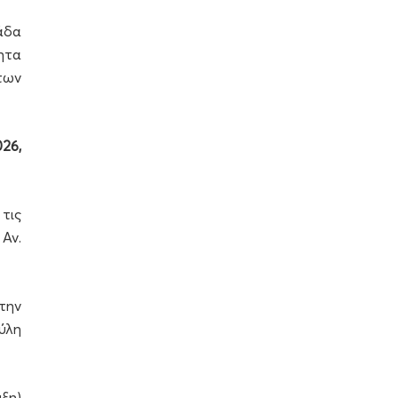
άδα
ητα
των
26,
τις
, Αν.
την
ύλη
ξη)