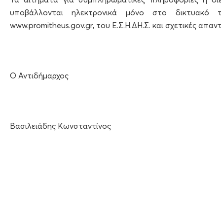
υποβάλλονται ηλεκτρονικά μόνο στο δικτυακό 
www.promitheus.gov.gr, του Ε.Σ.Η.ΔΗ.Σ. και σχετικές απα
Ο Αντιδήμαρχος
Βασιλειάδης Κωνσταντίνος