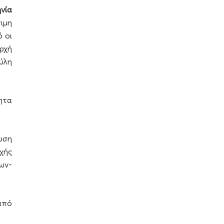
νία
ιμη
 οι
ρχή
ύλη
ητα
ωση
χής
ων-
από