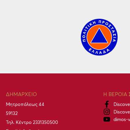
ΔΗΜΑΡΧΕΙΟ
Η ΒΕΡΟΙΑ 
Μητροπόλεως 44
Discove
Discove
59132
dimos-v
Τηλ. Κέντρο
2331350500