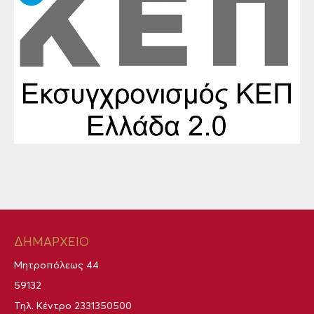
ΔΗΜΑΡΧΕΙΟ
Μητροπόλεως 44
59132
Τηλ. Κέντρο
2331350500