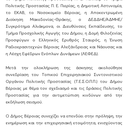
Πολιτικής Προστασίας Π. Ε. Πιερίας, η Δημοτική Αστυνομία,
το ΕΚΑΒ, το Νοσοκομείο Βέροιας, η Αποκεντρωμένη
Διοίκηση Μακεδονίας-Θράκης, ο ΔΕΔΔΗΕ/ΑΔΜΗΕ/
Συγκρότημα Αλιάκμονα, οι Διευθύνσεις Εκπαίδευσης, το
Τμήμα Προσχολικής Αγωγής του Δήμου, η Δομή Φιλοξενίας
Προσφύγων ο Ελληνικός Ερυθρός Σταυρός, η Ένωση
Ραδιοερασιτεχνών Βέροιας Αλεξάνδρειας και Νάουσας και
η Λέσχη Εφέδρων Ενόπλων Δυνάμεων (ΛΕΦΕΔ).
Μετά την ολοκλήρωση της άσκησης ακολούθησε
συνεδρίαση του Τοπικού Επιχειρησιακού Συντονιστικού
Οργάνου Πολιτικής Προστασίας (Τ.Ε.Σ.Ο.Π.Π.) του Δήμου
Βέροιας με θέμα τον σχεδιασμό και τις δράσεις Πολιτικής
Προστασίας για την αντιμετώπιση κινδύνων από την
εκδήλωση σεισμού.
Ο Δήμος Βέροιας συνεχίζει να επενδύει στην πρόληψη, την
ενημέρωση και την επιχειρησιακή ετοιμότητα, ενισχύοντας