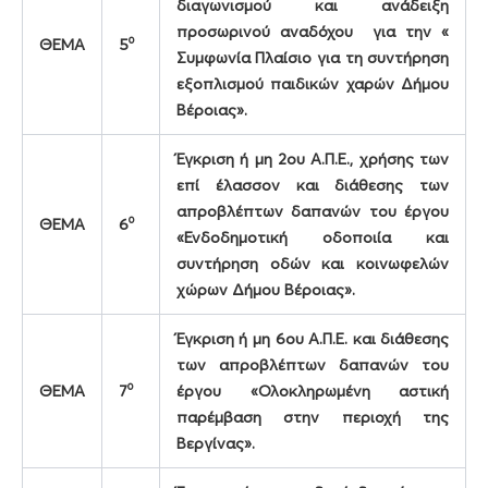
διαγωνισμού και ανάδειξη
προσωρινού αναδόχου για την «
ο
ΘΕΜΑ
5
Συμφωνία Πλαίσιο για τη συντήρηση
εξοπλισμού παιδικών χαρών Δήμου
Βέροιας».
Έγκριση ή μη 2ου Α.Π.Ε., χρήσης των
επί έλασσον και διάθεσης των
απροβλέπτων δαπανών του έργου
ο
ΘΕΜΑ
6
«Ενδοδημοτική οδοποιία και
συντήρηση οδών και κοινωφελών
χώρων Δήμου Βέροιας».
Έγκριση ή μη 6ου Α.Π.Ε. και διάθεσης
των απροβλέπτων δαπανών του
ο
ΘΕΜΑ
7
έργου «Ολοκληρωμένη αστική
παρέμβαση στην περιοχή της
Βεργίνας».