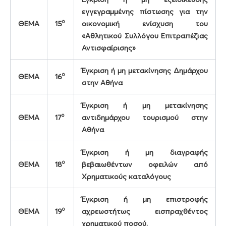
εγγεγραμμένης πίστωσης για την
ο
ΘΕΜΑ
15
οικονομική ενίσχυση του
«Αθλητικού Συλλόγου Επιτραπέζιας
Αντισφαίρισης»
Έγκριση ή μη μετακίνησης Δημάρχου
ο
ΘΕΜΑ
16
στην Αθήνα
Έγκριση ή μη μετακίνησης
ο
ΘΕΜΑ
17
αντιδημάρχου τουρισμού στην
Αθήνα
Έγκριση ή μη διαγραφής
ο
ΘΕΜΑ
18
βεβαιωθέντων οφειλών από
Χρηματικούς καταλόγους
Έγκριση ή μη επιστροφής
ο
ΘΕΜΑ
19
αχρεωστήτως εισπραχθέντος
χρηματικού ποσού.