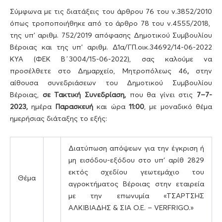
Σύμφωνα με τις διατάξεις του άρθρου 76 του ν.3852/2010
όπως τροποποιήθηκε από το άρθρο 78 του ν.4555/2018,
της υπ’ αριθμ. 752/2019 απόφασης Δημοτικού Συμβουλίου
Βέροιας και της υπ’ αριθμ. Δ1α/ΓΠ.οικ.34692/14-06-2022
ΚΥΑ (ΦΕΚ Β΄3004/15-06-2022), σας καλούμε να
προσέλθετε στο Δημαρχείο, Μητροπόλεως 46
,
στην
αίθουσα συνεδριάσεων του Δημοτικού Συμβουλίου
Βέροιας,
σε Τακτική Συνεδρίαση,
που θα γίνει στις
7
–
7
-
20
23
,
ημέρα
Παρασκευή
και ώρα
11:00
, με μοναδικό θέμα
ημερήσιας διάταξης το εξής:
Διατύπωση απόψεων για την έγκριση ή
μη εισόδου-εξόδου στο υπ’ αρίθ 2829
εκτός σχεδίου γεωτεμάχιο του
Θέμα
αγροκτήματος Βέροιας στην εταιρεία
με την επωνυμία «ΤΣΑΡΤΣΗΣ
ΑΛΚΙΒΙΑΔΗΣ & ΣΙΑ Ο.Ε. – VERFRIGO.»