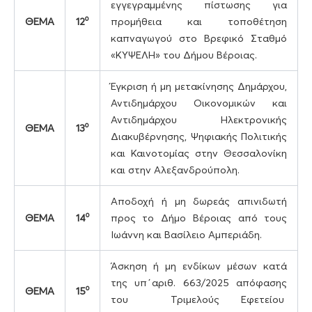
εγγεγραμμένης πίστωσης για
ο
ΘΕΜΑ
12
προμήθεια και τοποθέτηση
καπναγωγού στο Βρεφικό Σταθμό
«ΚΥΨΕΛΗ» του Δήμου Βέροιας.
Έγκριση ή μη μετακίνησης Δημάρχου,
Αντιδημάρχου Οικονομικών και
Αντιδημάρχου Ηλεκτρονικής
ο
ΘΕΜΑ
13
Διακυβέρνησης, Ψηφιακής Πολιτικής
και Καινοτομίας στην Θεσσαλονίκη
και στην Αλεξανδρούπολη.
Αποδοχή ή μη δωρεάς απινιδωτή
ο
ΘΕΜΑ
14
προς το Δήμο Βέροιας από τους
Ιωάννη και Βασίλειο Αμπεριάδη.
Άσκηση ή μη ενδίκων μέσων κατά
της υπ΄αριθ. 663/2025 απόφασης
ο
ΘΕΜΑ
15
του Τριμελούς Εφετείου