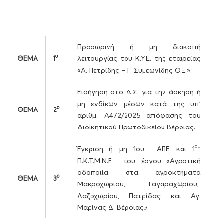
Προσωρινή ή μη διακοπή
ο
ΘΕΜΑ
1
λειτουργίας του Κ.Υ.Ε. της εταιρείας
«Α. Πετρίδης – Γ. Συμεωνίδης Ο.Ε.».
Εισήγηση στο Δ.Σ. για την άσκηση ή
μη ενδίκων μέσων κατά της υπ’
ο
ΘΕΜΑ
2
αριθμ. Α472/2025 απόφασης του
Διοικητικού Πρωτοδικείου Βέροιας.
ου
Έγκριση ή μη 1ου ΑΠΕ και 1
Π.Κ.Τ.Μ.Ν.Ε του έργου «Αγροτική
οδοποιία στα αγροκτήματα
ο
ΘΕΜΑ
3
Μακροχωρίου, Ταγαραχωρίου,
Λαζοχωρίου, Πατρίδας και Αγ.
Μαρίνας Δ. Βέροιας
»