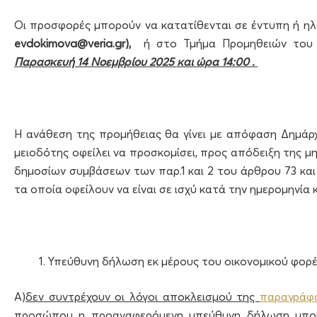
Οι προσφορές μπορούν να κατατίθενται σε έντυπη ή ηλ
evdokimova
@veria.gr),
ή στο Τμήμα Προμηθειών του Δή
Παρασκευή 14 Νοεμβρίου 2025 και ώρα 14:00 .
Η ανάθεση της προμήθειας θα γίνει με απόφαση Δημάρ
μειοδότης οφείλει να προσκομίσει, προς απόδειξη της 
δημοσίων συμβάσεων των παρ.1 και 2 του άρθρου 73 και
τα οποία οφείλουν να είναι σε ισχύ κατά την ημερομηνία
Υπεύθυνη δήλωση εκ μέρους του οικονομικού φορ
Α)
δεν συντρέχουν οι λόγοι αποκλεισμού της
παραγράφο
προσώπου η προαναφερόμενη υπεύθυνη δήλωση υποβ