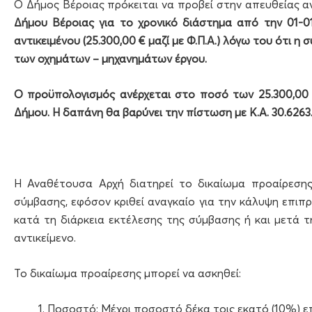
Ο Δήμος Βέροιας πρόκειται να προβεί στην απευθείας 
Δήμου Βέροιας για το χρονικό διάστημα από την 01-0
αντικειμένου (25.300,00 € μαζί με Φ.Π.Α.) λόγω του ότι 
των οχημάτων – μηχανημάτων έργου.
Ο προϋπολογισμός ανέρχεται στο ποσό των 25.300,00 
Δήμου. Η δαπάνη θα βαρύνει την πίστωση με Κ.Α. 30.626
Η Αναθέτουσα Αρχή διατηρεί το δικαίωμα προαίρεσης
σύμβασης, εφόσον κριθεί αναγκαίο για την κάλυψη επ
κατά τη διάρκεια εκτέλεσης της σύμβασης ή και μετά τη
αντικείμενο.
Το δικαίωμα προαίρεσης μπορεί να ασκηθεί:
Ποσοστό: Μέχρι ποσοστό δέκα τοις εκατό (10%) επί