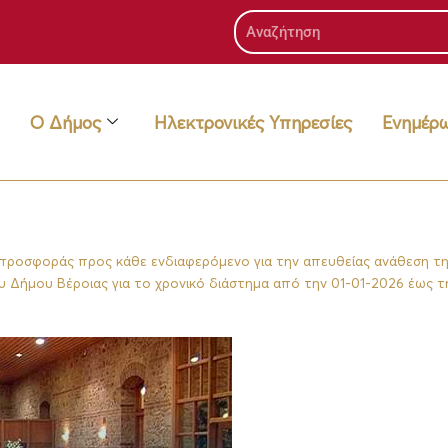
Search
Ο Δήμος
Ηλεκτρονικές Υπηρεσίες
Ενημέρ
ροσφοράς προς κάθε ενδιαφερόμενο για την απευθείας ανάθεση τ
 Δήμου Βέροιας για το χρονικό διάστημα από την 01-01-2026 έως τ