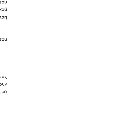
του
κού
ταση
του
σας
ουν
ικό