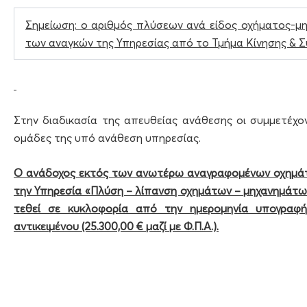
Σημείωση: ο αριθμός πλύσεων ανά είδος οχήματος-μηχ
των αναγκών της Υπηρεσίας από το Τμήμα Κίνησης & 
Στην διαδικασία της απευθείας ανάθεσης οι συμμετέχο
ομάδες της υπό ανάθεση υπηρεσίας.
Ο ανάδοχος εκτός των ανωτέρω αναγραφομένων οχημάτω
την Υπηρεσία «Πλύση – λίπανση οχημάτων – μηχανημάτων
τεθεί σε κυκλοφορία από την ημερομηνία υπογραφή
αντικειμένου (25.300,00 € μαζί με Φ.Π.Α.).