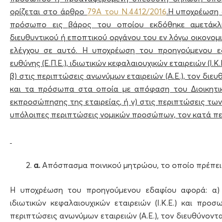
ορίζεται στο άρθρο
79Α του Ν.4412/2016
.Η υποχρέωση 
πρόσωπο εις βάρος του οποίου εκδόθηκε αμετάκλητ
διευθυντικού ή εποπτικού οργάνου του εν λόγω οικονο
ελέγχου σε αυτό. Η υποχρέωση του προηγούμενου εδ
ευθύνης (Ε.Π.Ε.), ιδιωτικών κεφαλαιουχικών εταιρειών (Ι.Κ.
β) στις περιπτώσεις ανωνύμων εταιρειών (Α.Ε.), τον διε
και τα πρόσωπα στα οποία με απόφαση του Διοικητικο
εκπροσώπησης της εταιρείας, ή γ) στις περιπτώσεις των 
υπόλοιπες περιπτώσεις νομικών προσώπων, τον κατά π
α.
Απόσπασμα ποινικού μητρώου, το οποίο πρέπει να
Η υποχρέωση του προηγούμενου εδαφίου αφορά: α) στ
ιδιωτικών κεφαλαιουχικών εταιρειών (Ι.Κ.Ε.) και προσωπ
περιπτώσεις ανωνύμων εταιρειών (Α.Ε.), τον διευθύνοντ