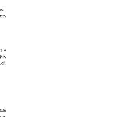
il:
την
η ο
ψης
κά,
κού
τός