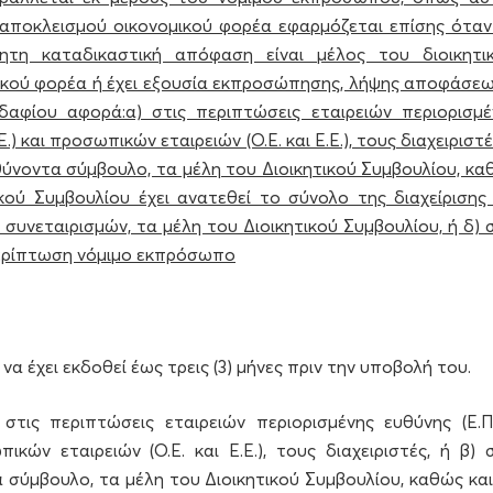
αποκλεισμού οικονομικού φορέα εφαρμόζεται επίσης όταν
η καταδικαστική απόφαση είναι μέλος του διοικητικ
μικού φορέα ή έχει εξουσία εκπροσώπησης, λήψης αποφάσεω
αφίου αφορά:α) στις περιπτώσεις εταιρειών περιορισμέ
Ε.) και προσωπικών εταιρειών (Ο.Ε. και Ε.Ε.), τους διαχειριστέ
υθύνοντα σύμβουλο, τα μέλη του Διοικητικού Συμβουλίου, κ
ύ Συμβουλίου έχει ανατεθεί το σύνολο της διαχείρισης 
συνεταιρισμών, τα μέλη του Διοικητικού Συμβουλίου, ή δ) 
ερίπτωση νόμιμο εκπρόσωπο
 έχει εκδοθεί έως τρεις (3) μήνες πριν την υποβολή του.
ις περιπτώσεις εταιρειών περιορισμένης ευθύνης (Ε.Π.Ε
ικών εταιρειών (Ο.Ε. και Ε.Ε.), τους διαχειριστές, ή β) 
α σύμβουλο, τα μέλη του Διοικητικού Συμβουλίου, καθώς και