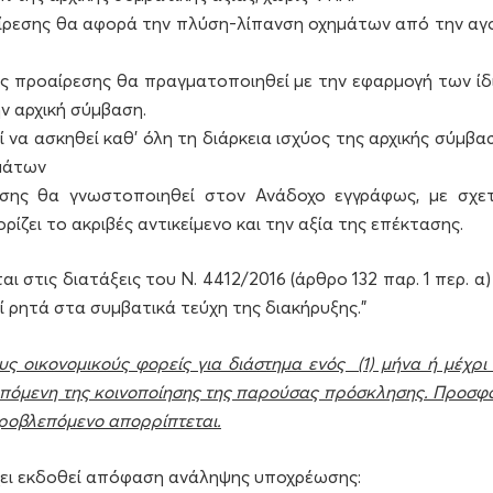
οαίρεσης θα αφορά την πλύση-λίπανση οχημάτων από την αγ
ος προαίρεσης θα πραγματοποιηθεί με την εφαρμογή των ίδ
ν αρχική σύμβαση.
να ασκηθεί καθ’ όλη τη διάρκεια ισχύος της αρχικής σύμβα
ημάτων
εσης θα γνωστοποιηθεί στον Ανάδοχο εγγράφως, με σχετ
ζει το ακριβές αντικείμενο και την αξία της επέκτασης.
στις διατάξεις του Ν. 4412/2016 (άρθρο 132 παρ. 1 περ. α)
ί ρητά στα συμβατικά τεύχη της διακήρυξης.”
 οικονομικούς φορείς για διάστημα ενός (1) μήνα ή μέχρι 
πόμενη της κοινοποίησης της παρούσας πρόσκλησης. Προσφ
προβλεπόμενο απορρίπτεται.
χει εκδοθεί απόφαση ανάληψης υποχρέωσης: