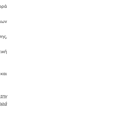
ορά
ιων
σης,
ική
 και
την
ορά