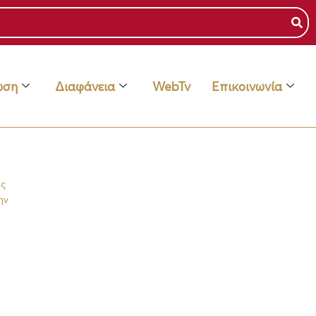
ωση
Διαφάνεια
WebTv
Επικοινωνία
ης
ην