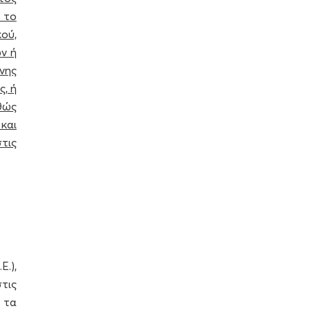
 το
ού,
ν ή
νης
ς, ή
αθώς
και
στις
.),
στις
 τα