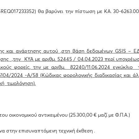
5REQ017233352) θα βαρύνει την πίστωση με ΚΑ. 30-6263.00
σης και ανάρτησης αυτού ,στη βάση δεδομένων GSIS – Ε
γησης ,την ΚΥΑ με αριθμ. 52445 / 04.04.2023 περί υποχρέω
κούς φορείς, την με αριθμ. 82240/11.06.2024 εγκύκλιο 
.5104/2024 -Α/58 (Κώδικας φορολογικής διαδικασίας και άλ
κή τιμολόγηση).
υ οικονομικού αντικειμένου (25.300,00 € μαζί με Φ.Π.Α.)
α στην επισυναπτόμενη τεχνική έκθεση .