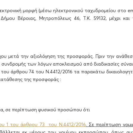
εκτρονική μορφή (μέσω ηλεκτρονικού ταχυδρομείου στο ema
μου Βέροιας, Μητροπόλεως 46, Τ.Κ. 59132, μέχρι και 
χου μετά την αξιολόγηση της προσφοράς. Πριν την ανάθεσ
μη συνδρομής των λόγων αποκλεισμού από διαδικασίες σύνα
 του άρθρου 74 του Ν.4412/2016 τα παρακάτω δικαιολογητι
 κατάθεσης της προσφοράς :
έα, σε περίπτωση φυσικού προσώπου ότι
υ 1 του άρθρου 73 του Ν.4412/2016
. Σε περίπτωση νομι
άλλεται εκ μέρους του νομίμου εκπροσώπου, όπως αυ