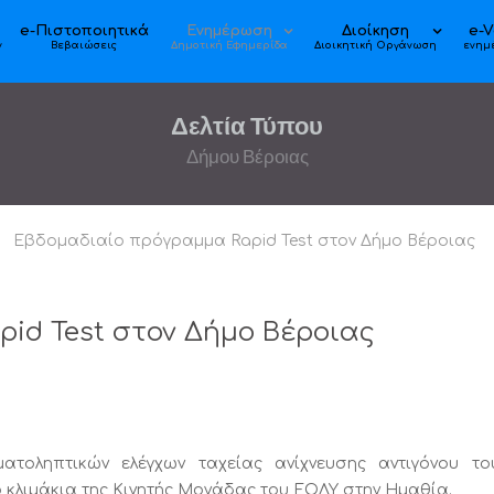
e-Πιστοποιητικά
Ενημέρωση
Διοίκηση
e-V
ν
Βεβαιώσεις
Δημοτική Εφημερίδα
Διοικητική Οργάνωση
ενημ
Δελτία Τύπου
Δήμου Βέροιας
Εβδομαδιαίο πρόγραμμα Rapid Test στον Δήμο Βέροιας
id Test στον Δήμο Βέροιας
ματοληπτικών ελέγχων ταχείας ανίχνευσης αντιγόνου το
 κλιμάκια της Κινητής Μονάδας του ΕΟΔΥ στην Ημαθία.