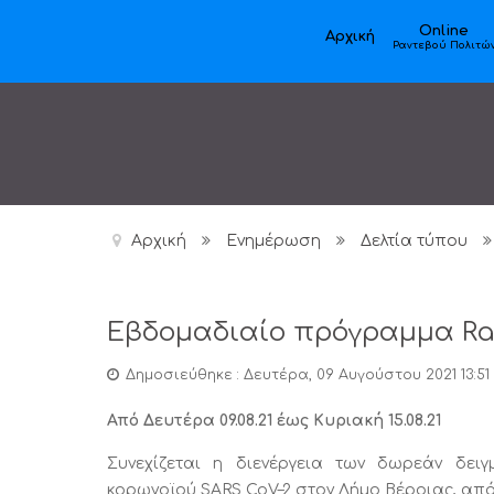
Online
Αρχική
Ραντεβού Πολιτώ
Αρχική
Ενημέρωση
Δελτία τύπου
Εβδομαδιαίο πρόγραμμα Rap
Δημοσιεύθηκε : Δευτέρα, 09 Αυγούστου 2021 13:51
Από Δευτέρα
09
.0
8
.21 έως Κυριακή
15
.0
8
.21
Συνεχίζεται η διενέργεια των δωρεάν δειγ
κορωνοϊού SARS CoV–2 στον Δήμο Βέροιας, από