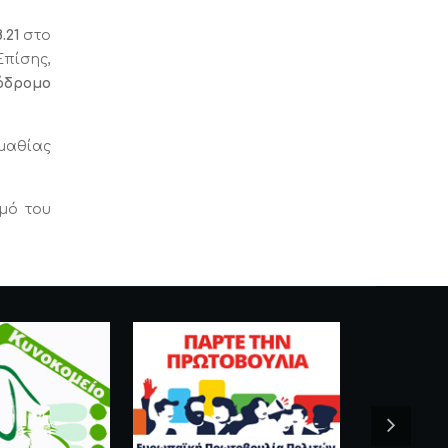
8.21
στο
Επίσης,
ζόδρομο
μαθίας
θμό του