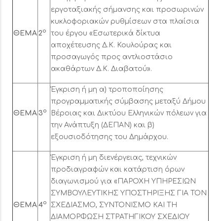
εργοταξιακής σήμανσης και προσωρινών
κυκλοφοριακών ρυθμίσεων στα πλαίσια
ο
ΘΕΜΑ
2
του έργου «Εσωτερικά δίκτυα
αποχέτευσης Δ.Κ. Κουλούρας και
προσαγωγός προς αντλιοστάσιο
ακαθάρτων Δ.Κ. Διαβατού».
Έγκριση ή μη α) τροποποίησης
προγραμματικής σύμβασης μεταξύ Δήμου
ο
ΘΕΜΑ
3
Βέροιας και Δικτύου Ελληνικών πόλεων για
την Ανάπτυξη (ΔΕΠΑΝ) και β)
εξουσιοδότησης του Δημάρχου.
Έγκριση ή μη διενέργειας, τεχνικών
προδιαγραφών και κατάρτιση όρων
διαγωνισμού για «ΠΑΡΟΧΗ ΥΠΗΡΕΣΙΩΝ
ΣΥΜΒΟΥΛΕΥΤΙΚΗΣ ΥΠΟΣΤΗΡΙΞΗΣ ΓΙΑ ΤΟΝ
ο
ΘΕΜΑ
4
ΣΧΕΔΙΑΣΜΟ, ΣΥΝΤΟΝΙΣΜΟ ΚΑΙ ΤΗ
ΔΙΑΜΟΡΦΩΣΗ ΣΤΡΑΤΗΓΙΚΟΥ ΣΧΕΔΙΟΥ