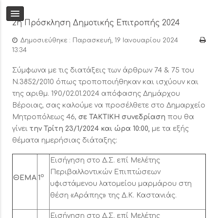
2η Πρόσκληση Δημοτικής Επιτροπής 2024
Δημοσιεύθηκε : Παρασκευή, 19 Ιανουαρίου 2024
13:34
Σύμφωνα με τις διατάξεις των άρθρων 74 & 75 του
Ν.3852/2010 όπως τροποποιήθηκαν και ισχύουν και
της αριθμ. 190/02.01.2024 απόφασης Δημάρχου
Βέροιας, σας καλούμε να προσέλθετε στο Δημαρχείο
Μητροπόλεως 46,
σε ΤΑΚΤΙΚΗ
συνεδρίαση
που θα
γίνει
την Τρίτη 23/1/2024 και ώρα 10:00,
με τα εξής
θέματα ημερήσιας διάταξης:
Εισήγηση στο Δ.Σ. επί Μελέτης
Περιβαλλοντικών Επιπτώσεων
ο
ΘΕΜΑ
1
υφιστάμενου λατομείου μαρμάρου στη
θέση «Αράπης» της Δ.Κ. Καστανιάς.
Εισήγηση στο Δ.Σ. επί Μελέτης