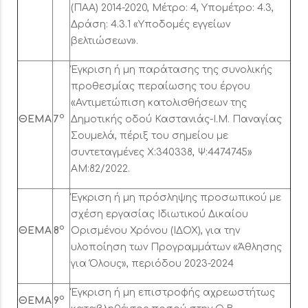
(ΠΑΑ) 2014-2020, Μέτρο: 4, Υπομέτρο: 4.3,
Δράση: 4.3.1 «Υποδομές εγγείων
βελτιώσεων».
Έγκριση ή μη παράτασης της συνολικής
προθεσμίας περαίωσης του έργου
«Αντιμετώπιση κατολισθήσεων της
ο
ΘΕΜΑ
7
Δημοτικής οδού Καστανιάς-Ι.Μ. Παναγίας
Σουμελά, πέριξ του σημείου με
συντεταγμένες Χ:340338, Ψ:4474745»
ΑΜ:82/2022.
Έγκριση ή μη πρόσληψης προσωπικού με
σχέση εργασίας Ιδιωτικού Δικαίου
ο
ΘΕΜΑ
8
Ορισμένου Χρόνου (ΙΔΟΧ), για την
υλοποίηση των Προγραμμάτων «Άθλησης
για Όλους», περιόδου 2023-2024
Έγκριση ή μη επιστροφής αχρεωστήτως
ο
ΘΕΜΑ
9